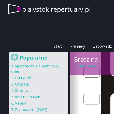
bialystok.repertuary.pl
Start
Premiery
Zapowiedzi
Popularne
Brzezina
Spider-Man: Całkiem nowy
The Birch Wood
dzień
Psi Patrol
Odyseja
Straszydła
Ice Cream Man
Vaiana
Zaproszenie (2022)