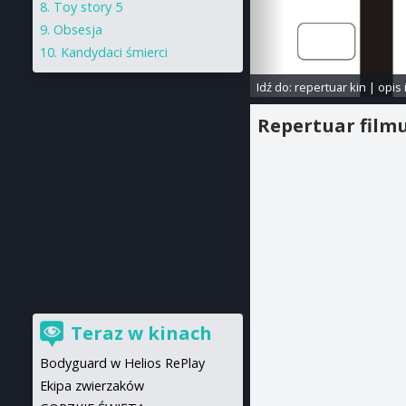
Toy story 5
Obsesja
Kandydaci śmierci
Idź do:
repertuar kin
|
opis 
Repertuar film
Teraz w kinach
Bodyguard w Helios RePlay
Ekipa zwierzaków