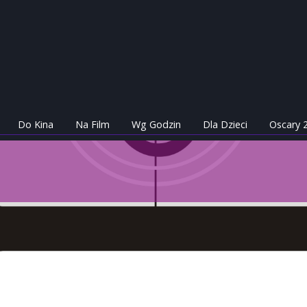
Do Kina
Na Film
Wg Godzin
Dla Dzieci
Oscary 