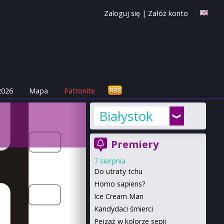
Zaloguj się
|
Załóż konto
2026
Mapa
Patronite
Białystok
Premiery
7 sierpnia
Do utraty tchu
Homo sapiens?
Ice Cream Man
Kandydaci śmierci
Pejzaż w kolorze sepii