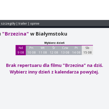
i szczegóły
|
trailer
|
opinie
u
"Brzezina"
w Białymstoku
Wybierz dzień
Nd
Pn
Wt
Śr
Czw
Pt
Sb
9 08
10 08
11 08
12 08
13 08
14 08
15 08
Brak repertuaru dla filmu "Brzezina"
na dziś.
Wybierz inny dzień z kalendarza powyżej.