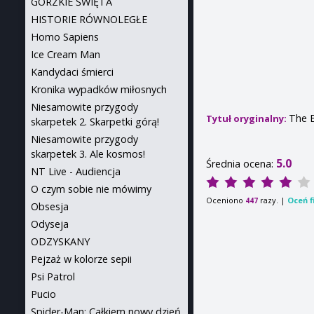
GORZKIE ŚWIĘTA
HISTORIE RÓWNOLEGŁE
Homo Sapiens
Ice Cream Man
Kandydaci śmierci
Kronika wypadków miłosnych
Niesamowite przygody
The 
Tytuł oryginalny:
skarpetek 2. Skarpetki górą!
Niesamowite przygody
skarpetek 3. Ale kosmos!
5.0
Średnia ocena:
NT Live - Audiencja
O czym sobie nie mówimy
Oceniono
razy. |
Oceń f
447
Obsesja
Odyseja
ODZYSKANY
Pejzaż w kolorze sepii
Psi Patrol
Pucio
Spider-Man: Całkiem nowy dzień