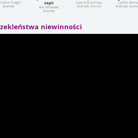
roline Origer
Julia Ducournau
Lynne Rams
sepii
dramat
dramat, horror
dramat, kom
Kei Ishikawa
dramat
rzekleństwa niewinności