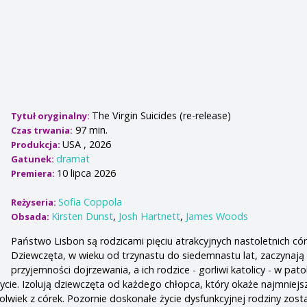
The Virgin Suicides (re-release)
Tytuł oryginalny:
97 min.
Czas trwania:
USA , 2026
Produkcja:
dramat
Gatunek:
10 lipca 2026
Premiera:
Sofia Coppola
Reżyseria:
Kirsten Dunst
,
Josh Hartnett
,
James Woods
Obsada:
Państwo Lisbon są rodzicami pięciu atrakcyjnych nastoletnich cór
Dziewczęta, w wieku od trzynastu do siedemnastu lat, zaczynaj
przyjemności dojrzewania, a ich rodzice - gorliwi katolicy - w pat
życie. Izolują dziewczęta od każdego chłopca, który okaże najmniejs
olwiek z córek. Pozornie doskonałe życie dysfunkcyjnej rodziny zost