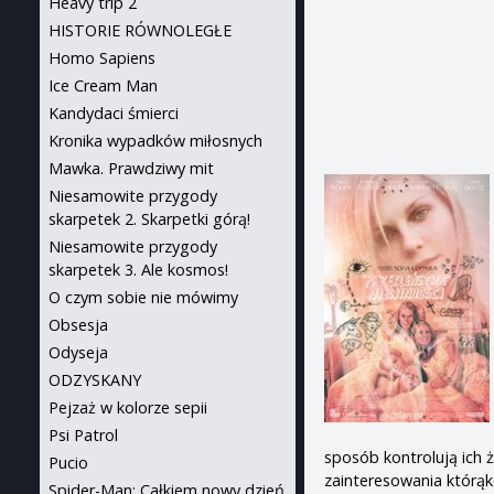
Heavy trip 2
HISTORIE RÓWNOLEGŁE
Homo Sapiens
Ice Cream Man
Kandydaci śmierci
Kronika wypadków miłosnych
Mawka. Prawdziwy mit
Niesamowite przygody
skarpetek 2. Skarpetki górą!
Niesamowite przygody
skarpetek 3. Ale kosmos!
O czym sobie nie mówimy
Obsesja
Odyseja
ODZYSKANY
Pejzaż w kolorze sepii
Psi Patrol
sposób kontrolują ich 
Pucio
zainteresowania którąk
Spider-Man: Całkiem nowy dzień