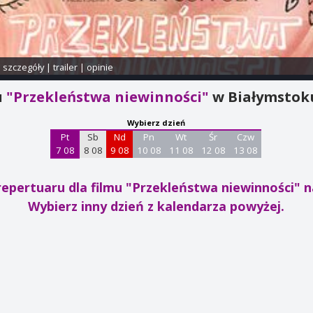
i szczegóły
|
trailer
|
opinie
u
"Przekleństwa niewinności"
w Białymstok
Wybierz dzień
Pt
Sb
Nd
Pn
Wt
Śr
Czw
7 08
8 08
9 08
10 08
11 08
12 08
13 08
repertuaru dla filmu "Przekleństwa niewinności"
n
Wybierz inny dzień z kalendarza powyżej.