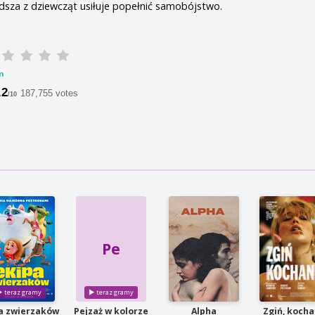
dsza z dziewcząt usiłuje popełnić samobójstwo.
m
.2
187,755 votes
/10
Pe
a zwierzaków
Pejzaż w kolorze
Alpha
Zgiń, kocha