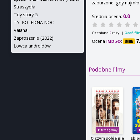
zaburzone, gdy najmło
Straszydła
Toy story 5
0.0
Średnia ocena:
TYLKO JEDNA NOC
Vaiana
Oceniono
razy. |
Oceń fil
0
Zaproszenie (2022)
Ocena
:
7
IMDb©
Łowca androidów
Podobne filmy
O czym sobie nie
Ekip