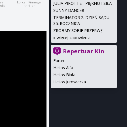
ay
Lorcan Finnegan
JULIA PIROTTE - PIĘKNO I SIŁA
edia
thriller
SUNNY DANCER
TERMINATOR 2: DZIEŃ SĄDU
35. ROCZNICA
ZRÓBMY SOBIE PRZERWĘ
»
więcej zapowiedzi
Repertuar Kin
Forum
Helios Alfa
Helios Biała
Helios Jurowiecka