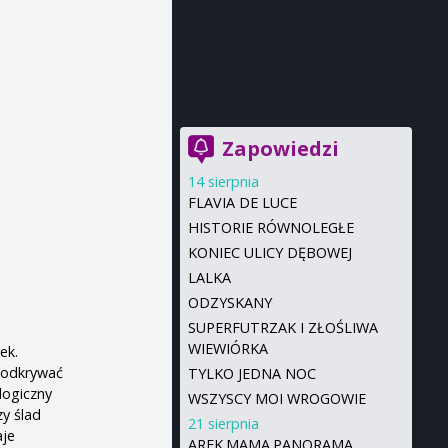
Zapowiedzi
14 sierpnia
FLAVIA DE LUCE
HISTORIE RÓWNOLEGŁE
KONIEC ULICY DĘBOWEJ
LALKA
ODZYSKANY
SUPERFUTRZAK I ZŁOŚLIWA
WIEWIÓRKA
ek.
ą odkrywać
TYLKO JEDNA NOC
ologiczny
WSZYSCY MOI WROGOWIE
zy ślad
21 sierpnia
aje
AREK.MAMA.PANORAMA