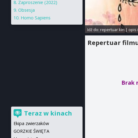
Zaproszenie (2022)
Obsesja
Homo Sapiens
Idź do:
repertuar kin
|
opis 
Repertuar film
Brak 
Teraz w kinach
Ekipa zwierzaków
GORZKIE ŚWIĘTA