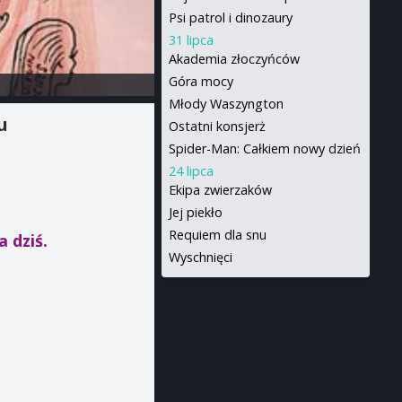
Psi patrol i dinozaury
31 lipca
Akademia złoczyńców
Góra mocy
Młody Waszyngton
u
Ostatni konsjerż
Spider-Man: Całkiem nowy dzień
24 lipca
Ekipa zwierzaków
Jej piekło
Requiem dla snu
a dziś.
Wyschnięci