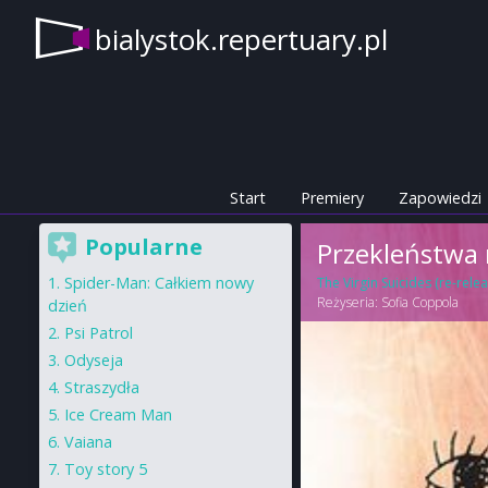
bialystok.repertuary.pl
Start
Premiery
Zapowiedzi
Popularne
Przekleństwa 
Spider-Man: Całkiem nowy
The Virgin Suicides (re-relea
Reżyseria:
Sofia Coppola
dzień
Psi Patrol
Odyseja
Straszydła
Ice Cream Man
Vaiana
Toy story 5