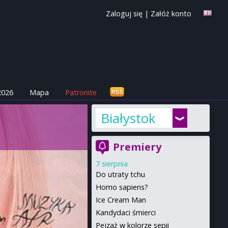
Zaloguj się
|
Załóż konto
2026
Mapa
Patronite
Białystok
Premiery
7 sierpnia
Do utraty tchu
Homo sapiens?
Ice Cream Man
Kandydaci śmierci
Pejzaż w kolorze sepii