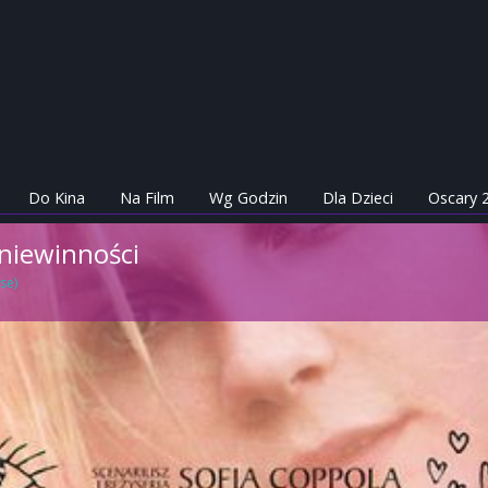
Do Kina
Na Film
Wg Godzin
Dla Dzieci
Oscary 
niewinności
se)