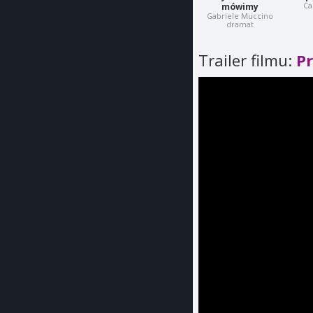
Ca
mówimy
Gabriele Muccino
dramat
Trailer filmu:
P