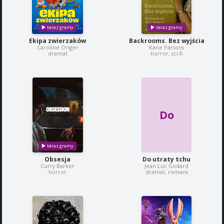
Ekipa zwierzaków
Backrooms. Bez wyjścia
Caroline Origer
Kane Parsons
dramat
horror, sci-fi
Do
Obsesja
Do utraty tchu
Curry Barker
Jean-Luc Godard
horror
dramat, romans