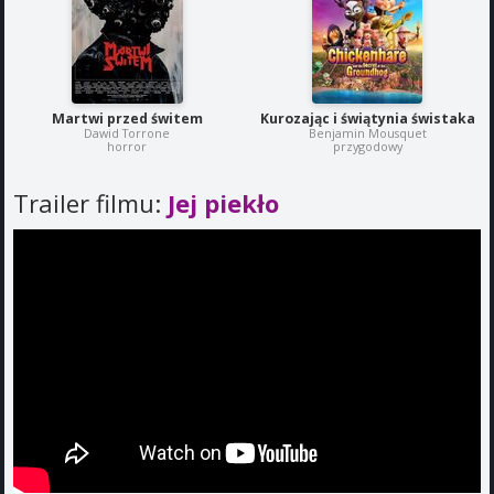
Martwi przed świtem
Kurozając i świątynia świstaka
Dawid Torrone
Benjamin Mousquet
horror
przygodowy
Trailer filmu:
Jej piekło