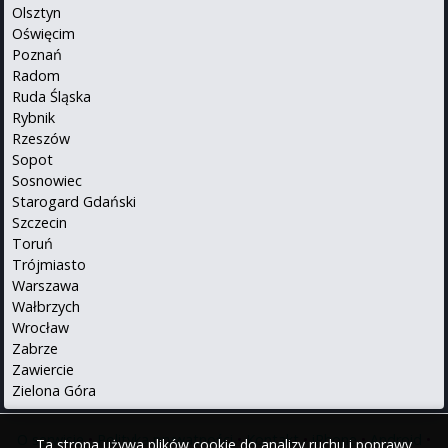
Olsztyn
Oświęcim
Poznań
Radom
Ruda Śląska
Rybnik
Rzeszów
Sopot
Sosnowiec
Starogard Gdański
Szczecin
Toruń
Trójmiasto
Warszawa
Wałbrzych
Wrocław
Zabrze
Zawiercie
Zielona Góra
O serwisie
•
Polityka prywatności
•
Kontakt
•
iPhone
•
Android
•
Ta strona używa plików cookie do analizy ruchu i poprawy