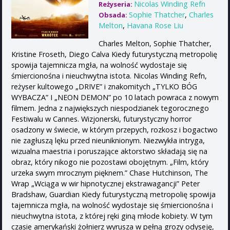
Nicolas Winding Refn
Reżyseria:
Sophie Thatcher
,
Charles
Obsada:
Melton
,
Havana Rose Liu
Charles Melton, Sophie Thatcher,
Kristine Froseth, Diego Calva Kiedy futurystyczną metropolię
spowija tajemnicza mgła, na wolność wydostaje się
śmiercionośna i nieuchwytna istota. Nicolas Winding Refn,
reżyser kultowego „DRIVE” i znakomitych „TYLKO BÓG
WYBACZA” I „NEON DEMON” po 10 latach powraca z nowym
filmem. Jedna z największych niespodzianek tegorocznego
Festiwalu w Cannes. Wizjonerski, futurystyczny horror
osadzony w świecie, w którym przepych, rozkosz i bogactwo
nie zagłuszą lęku przed nieuniknionym. Niezwykła intryga,
wizualna maestria i poruszające aktorstwo składają się na
obraz, który nikogo nie pozostawi obojętnym. „Film, który
urzeka swym mrocznym pięknem.” Chase Hutchinson, The
Wrap „Wciąga w wir hipnotycznej ekstrawagancji” Peter
Bradshaw, Guardian Kiedy futurystyczną metropolię spowija
tajemnicza mgła, na wolność wydostaje się śmiercionośna i
nieuchwytna istota, z której ręki giną młode kobiety. W tym
czasie amerykański żołnierz wyrusza w pełną grozy odyseję,