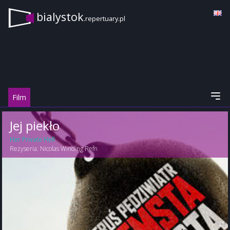
bialystok
.repertuary.pl
Film
Jej piekło
Her Private Hell
Reżyseria:
Nicolas Winding Refn