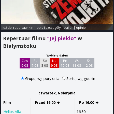
Idź do:
repertuar kin
|
opis i szczegóły
|
trailer
|
opinie
Repertuar filmu
"Jej piekło"
w
Białymstoku
Wybierz dzień
Czw
Pt
Sb
Nd
Pn
Wt
Śr
6 08
7 08
8 08
9 08
10 08
11 08
12 08
Grupuj wg pory dnia
Sortuj wg godzin
czwartek, 6 sierpnia
Film
Przed 16:00
Po 16:00
Helios Alfa
16:30