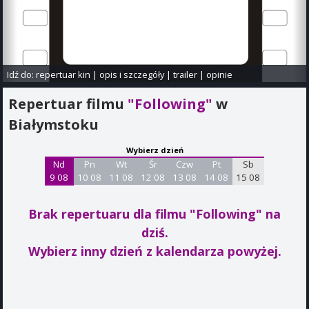
Idź do:
repertuar kin
|
opis i szczegóły
|
trailer
|
opinie
Repertuar filmu
"Following"
w
Białymstoku
Wybierz dzień
Nd
Pn
Wt
Śr
Czw
Pt
Sb
9 08
10 08
11 08
12 08
13 08
14 08
15 08
Brak repertuaru dla filmu "Following"
na
dziś.
Wybierz inny dzień z kalendarza powyżej.