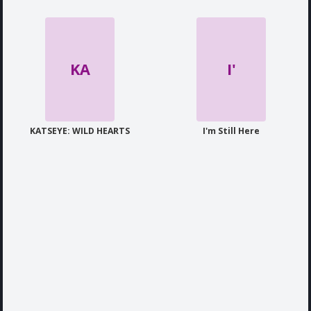
KA
I'
KATSEYE: WILD HEARTS
I'm Still Here