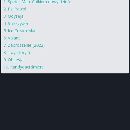
Spider-Man: Całkiem nowy dzień
Psi Patrol
Odyseja
Straszydła
Ice Cream Man
Vaiana
Zaproszenie (2022)
Toy story 5
Obsesja
Kandydaci śmierci