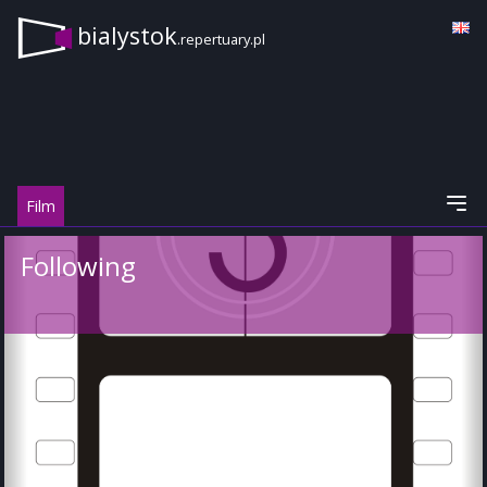
bialystok
.repertuary.pl
Film
Following