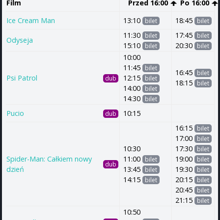
Film
Przed 16:00
Po 16:00
Ice Cream Man
13:10
18:45
bilet
bilet
11:30
17:45
bilet
bilet
Odyseja
15:10
20:30
bilet
bilet
10:00
11:45
bilet
16:45
bilet
Psi Patrol
12:15
dub
bilet
18:15
bilet
14:00
bilet
14:30
bilet
Pucio
10:15
dub
16:15
bilet
17:00
bilet
10:30
17:30
bilet
Spider-Man: Całkiem nowy
11:00
19:00
bilet
bilet
dub
dzień
13:45
19:30
bilet
bilet
14:15
20:15
bilet
bilet
20:45
bilet
21:15
bilet
10:50