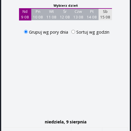
Wybierz dzień
Nd
Pn
Wt
Śr
Czw
Pt
Sb
9 08
10 08
11 08
12 08
13 08
14 08
15 08
Grupuj wg pory dnia
Sortuj wg godzin
niedziela, 9 sierpnia