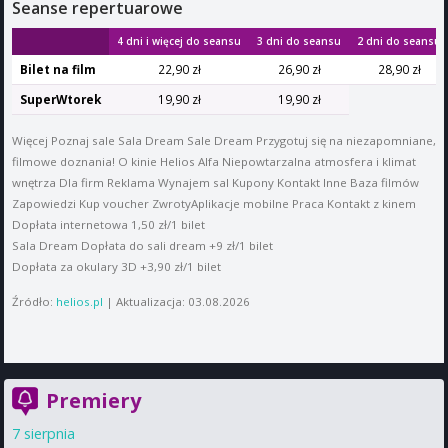
Seanse repertuarowe
4 dni i więcej do seansu
3 dni do seansu
2 dni do seansu
Bilet na film
22,90 zł
26,90 zł
28,90 zł
SuperWtorek
19,90 zł
19,90 zł
Więcej Poznaj sale Sala Dream Sale Dream Przygotuj się na niezapomniane,
filmowe doznania! O kinie Helios Alfa Niepowtarzalna atmosfera i klimat
wnętrza Dla firm Reklama Wynajem sal Kupony Kontakt Inne Baza filmów
Zapowiedzi Kup voucher ZwrotyAplikacje mobilne Praca Kontakt z kinem
Dopłata internetowa 1,50 zł/1 bilet
Sala Dream Dopłata do sali dream +9 zł/1 bilet
Dopłata za okulary 3D +3,90 zł/1 bilet
Źródło:
helios.pl
| Aktualizacja: 03.08.2026
Premiery
7 sierpnia