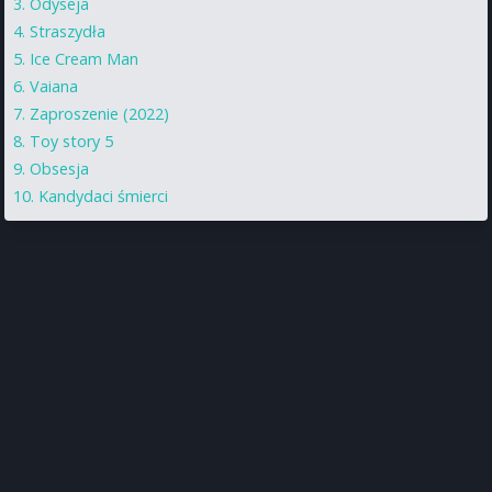
Odyseja
Straszydła
Ice Cream Man
Vaiana
Zaproszenie (2022)
Toy story 5
Obsesja
Kandydaci śmierci