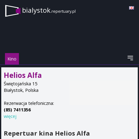
bialystok
.repertuary.pl
Kino
Helios Alfa
Świętojańska 15
Białystok
,
Polska
Rezerwacja telefoniczna:
(85) 7411356
więcej
Repertuar kina Helios Alfa