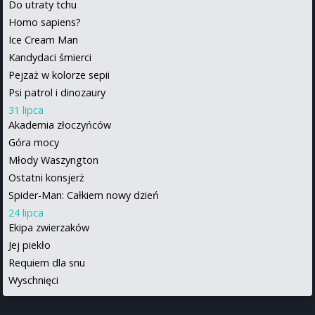
Do utraty tchu
Homo sapiens?
Ice Cream Man
Kandydaci śmierci
Pejzaż w kolorze sepii
Psi patrol i dinozaury
31 lipca
Akademia złoczyńców
Góra mocy
Młody Waszyngton
Ostatni konsjerż
Spider-Man: Całkiem nowy dzień
24 lipca
Ekipa zwierzaków
Jej piekło
Requiem dla snu
Wyschnięci