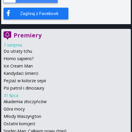
Zaglouj z Facebook
Premiery
7 sierpnia
Do utraty tchu
Homo sapiens?
Ice Cream Man
Kandydaci śmierci
Pejzaż w kolorze sepii
Psi patrol i dinozaury
31 lipca
Akademia złoczyńców
Góra mocy
Młody Waszyngton
Ostatni konsjerż
Spider-Man: Całkiem nowy dzień