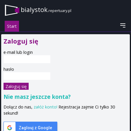
bialystok
.repertuary.pl
Start
Zaloguj się
e-mail lub login
hasło
Nie masz jeszcze konta?
Dołącz do nas,
załóż konto!
Rejestracja zajmie Ci tylko 30
sekund!
Zaglouj z Google