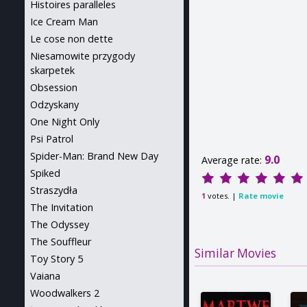
Histoires paralleles
Ice Cream Man
Le cose non dette
Niesamowite przygody
skarpetek
Obsession
Odzyskany
One Night Only
Psi Patrol
Spider-Man: Brand New Day
9.0
Average rate:
Spiked
Straszydła
votes. |
Rate movie
1
The Invitation
The Odyssey
The Souffleur
Similar Movies
Toy Story 5
Vaiana
Woodwalkers 2