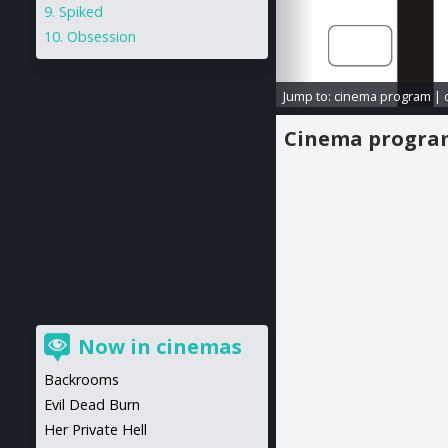
Spiked
Obsession
Jump to:
cinema program
|
Cinema progr
Now in cinemas
Backrooms
Evil Dead Burn
Her Private Hell