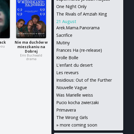
One Night Only
The Rivals of Amziah King
21 August
Arek.Mama.Panorama
Sacrifice
Mutiny
ack
Nie ma duchów w
pou
mieszkaniu na
Frances Ha (re-release)
Dobrej
Emi Buchwald
Krolle Bolle
drama
L'enfant du desert
Les reveurs
Insidious: Out of the Further
Nouvelle Vague
Was Marielle weiss
Pucio kocha zwierzaki
Primavera
The Wrong Girls
»
more coming soon