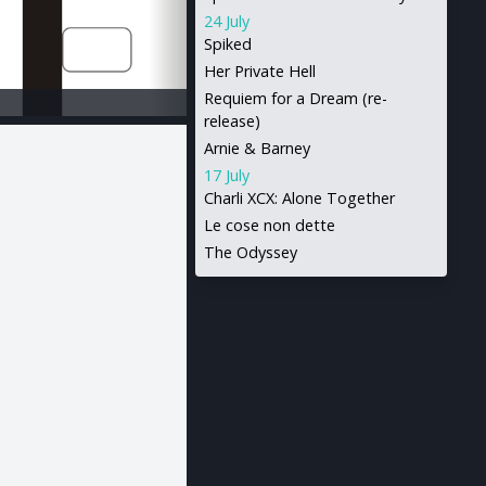
24 July
Spiked
Her Private Hell
Requiem for a Dream (re-
release)
Arnie & Barney
17 July
Charli XCX: Alone Together
Le cose non dette
The Odyssey