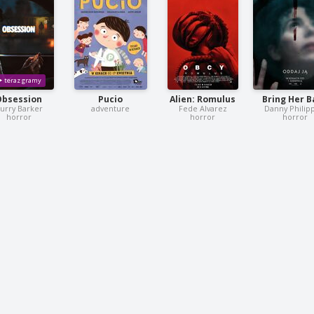
Obsession
Pucio
Alien: Romulus
Bring Her B
urry Barker
adventure
Fede Alvarez
Danny Philip
horror
horror
horror