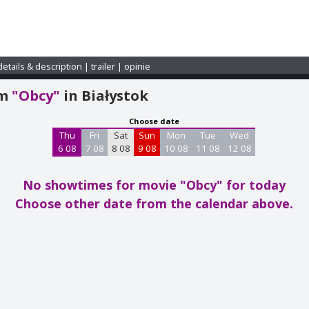
details & description
|
trailer
|
opinie
am
"Obcy"
in Białystok
Choose date
Thu
Fri
Sat
Sun
Mon
Tue
Wed
6 08
7 08
8 08
9 08
10 08
11 08
12 08
No showtimes for movie "Obcy"
for today
Choose other date from the calendar above.