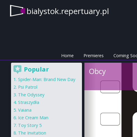
bialystok.repertuary.pl
Home
Premieres
Coming So
Popular
Obcy
Spider-Man: Brand New Day
Psi Patrol
The Odyssey
Straszydła
Vaiana
Ice Cream Man
Toy Story 5
The Invitation