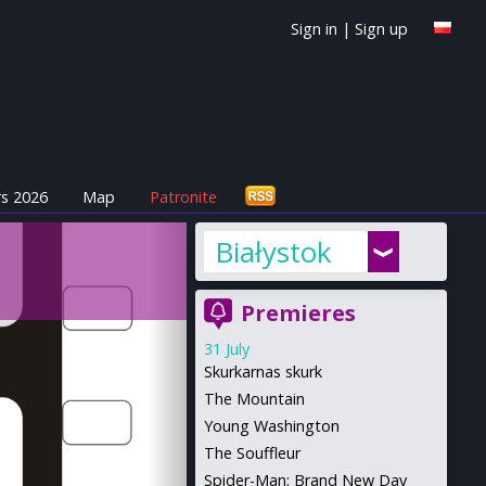
Sign in
|
Sign up
s 2026
Map
Patronite
Białystok
Premieres
31 July
Skurkarnas skurk
The Mountain
Young Washington
The Souffleur
Spider-Man: Brand New Day