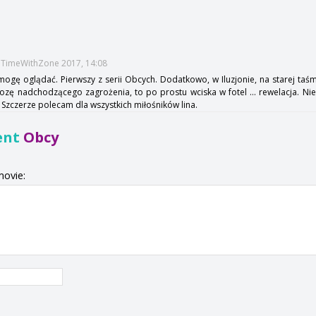
s
::TimeWithZone 2017, 14:08
ogę oglądać. Pierwszy z serii Obcych. Dodatkowo, w Iluzjonie, na starej taśm
ozę nadchodzącego zagrożenia, to po prostu wciska w fotel ... rewelacja. Nie 
. Szczerze polecam dla wszystkich miłośników lina.
ent
Obcy
movie: