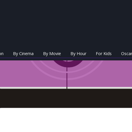
on
By Cinema
By Movie
By Hour
For Kids
Oscar