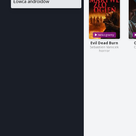
Łowca androidów
Evil Dead Burn
Sebastien Vanicek
C
horror