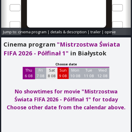
Jump to:
cinema program
|
details & description
|
trailer
|
opinie
Cinema program
"Mistrzostwa Świata
FIFA 2026 - Półfinał 1"
in Białystok
Choose date
Thu
Fri
Sat
Sun
Mon
Tue
Wed
6 08
7 08
8 08
9 08
10 08
11 08
12 08
No showtimes for movie "Mistrzostwa
Świata FIFA 2026 - Półfinał 1"
for today
Choose other date from the calendar above.