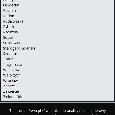
Oświęcim
Poznań
Radom
Ruda Śląska
Rybnik
Rzeszów
Sopot
Sosnowiec
Starogard Gdański
Szczecin
Toruń
Trójmiasto
Warszawa
Wałbrzych
Wrocław
Zabrze
Zawiercie
Zielona Góra
About us
•
Privacy Policy
•
Translations info
•
Contact
•
iPhone
Ta strona używa plików cookie do analizy ruchu i poprawy
•
Android
Po polsku